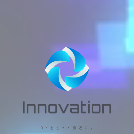
D X を も っ と 身 近 に 。