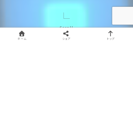
Scroll
ホーム
シェア
トップ
ビジネスの
お見積り・
DXをもっと
DXを支える
ご相談
身近に。
高性能OA
現状の経費コストに不満が